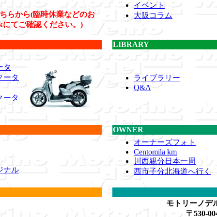
イベント
はこちらから(臨時休業などのお
大阪コラム
ookにてご確認ください。)
LIBRARY
ータ
クータ
ライブラリー
Q&A
クータ
OWNER
オーナーズフォト
Centomila km
川西親分日本一周
ジナル
西市子分北海道へ行く
モトリーノデ
〒530-00