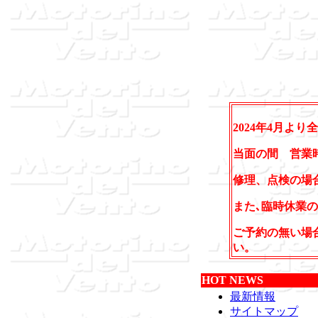
2024年4月よ
当面の間 営業
修理、点検の場
また､臨時休業
ご予約の無い場
い。
HOT NEWS
最新情報
サイトマップ