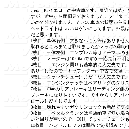
Ciao P2イエローの中古車です。最近ではめ
すが、途中から面倒見ておりました。メーターは
いので分かりません。たぶん車体の状態から見
ヘッドライトは12vハロゲンにしてます。外観
だと思います。
1枚目 車体右側 大きなへこみ等はありませ
取れるところまでは取りましたがメッキの剥が
2枚目 車体左側 エンブレム等はノーマルの
3枚目 メーターは1020kmですが一応走行不
4枚目 エンジン周りも基本的に大丈夫です。
ありましたので、キャブレターは中古で交換し
5枚目 クラッチシューはまだまだ大丈夫です
6枚目 エンジンクラッチはベアリングのグリ
7枚目 Ciaoのリアブレーキはリーディング
ブレーキになりやすいです。ですからリアブレ
ロールし易くしてます。
8枚目 壊れやすいガソリンコックも新品で交
9枚目 ペダルクランクは当店納車で無い場合
いと回りが重いので、OHしてます。チェーン
10枚目 ハンドルロックは新品で交換済みです