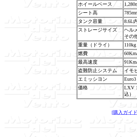
ホイールベース
1,28
シート高
785m
タンク容量
8.6
ストレージサイズ
ヘル
その
重量（ドライ）
110kg
燃費
60Km
最高速度
91Km
盗難防止システム
イモ
エミッシヨン
Euro3
価格
LXV 1
込）
[購入ガイ