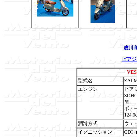
成川
ピアジ
VES
型式名
ZAPM
エンジン
ピア
SOH
筒、
ボアー
124.0
潤滑方式
ウェッ
イグニッション
CDI