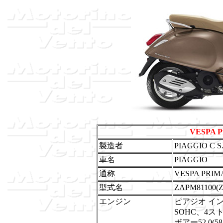
VESPA P
製造者
PIAGGIO C S.
車名
PIAGGIO
通称
VESPA PRI
型式名
ZAPM81100(Z
エンジン
ピアジオ イ
SOHC、4ス
ボアー52.0(58