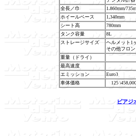
全長／巾
1.860mm/735
ホイールベース
1,340mm
シート高
780mm
タンク容量
8L
ストレージサイズ
ヘルメット1
その他フロン
重量（ドライ）
最高速度
エミッション
Euro3
車体価格
125 \458,0
ピアジオ