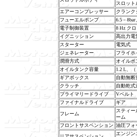
スロット
エアーコンプレッサー
クランク
フューエルポンプ
6.5－8
電子制御装置
8 Hz 
イグニッション
高出力電
スターター
電気式
ジェネレーター
フライホ
潤滑方式
オイルポ
オイルタンク容量
1.2 L、
ギアボックス
自動無断
クラッチ
自動乾式
プライマリードライブ
Vベルト
ファイナルドライブ
ギア
スティー
フレーム
ーム
フロントサスペンション
油圧フォ
エンジン
リアサスペンション