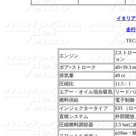
イタリア
走行
TEC
2ストロ
エンジン
ョン
ボア×ストローク
40×39.3 
排気量
49 cc
圧縮比
11.5：1
エアー・オイル混合吸気
リードバ
燃料供給
電子制御
インジェクタータイプ
EFI 
直噴システム
外部開放
圧縮燃料調節器
2.5 b
φ18㎜
スロットルボディ