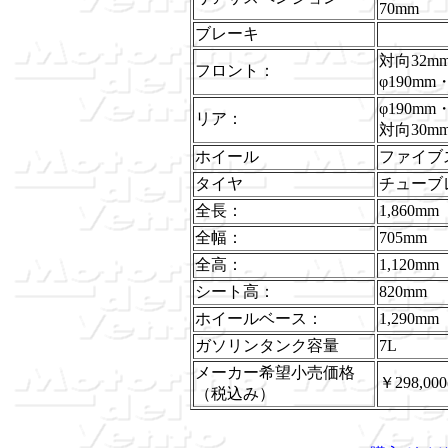
70mm
ブレーキ
対向32
フロント：
φ190
φ190
リア：
対向30
ホイール
ファイブス
タイヤ
チューブレス
全長：
1,860mm
全幅：
705mm
全高：
1,120mm
シート高：
820mm
ホイールベース：
1,290mm
ガソリンタンク容量
7L
メーカー希望小売価格
￥298,00
（税込み）